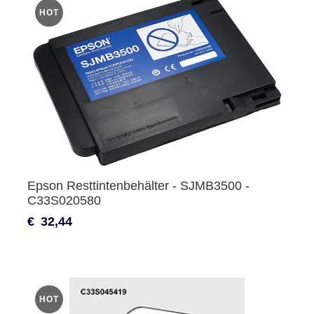
HOT
Epson Resttintenbehälter - SJMB3500 -
C33S020580
€
32,44
HOT