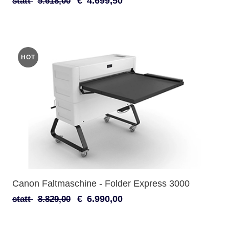
€
4.699,50
statt
5.618,00
HOT
Canon Faltmaschine - Folder Express 3000
€
6.990,00
statt
8.829,00