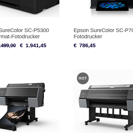
SureColor SC-P5300
Epson SureColor SC-P7
rmat-Fotodrucker
Fotodrucker
€
1.941,45
€
786,45
.499,00
HOT