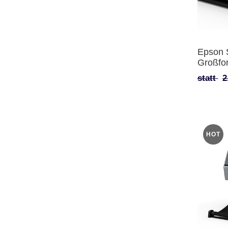
Epson 
Großfo
statt
2
HOT