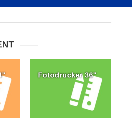
ENT
4"
Fotodrucker 36"