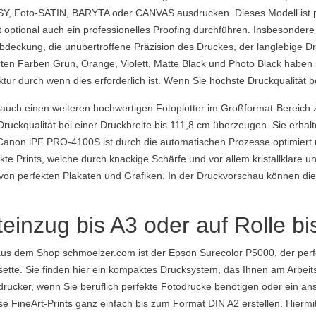
SY, Foto-SATIN, BARYTA oder CANVAS ausdrucken. Dieses Modell ist per
ptional auch ein professionelles Proofing durchführen. Insbesondere f
deckung, die unübertroffene Präzision des Druckes, der langlebige D
rten Farben Grün, Orange, Violett, Matte Black und Photo Black haben 
r durch wenn dies erforderlich ist. Wenn Sie höchste Druckqualität ben
uch einen weiteren hochwertigen Fotoplotter im Großformat-Bereich z
Druckqualität bei einer Druckbreite bis 111,8 cm überzeugen. Sie erha
s Canon iPF PRO-4100S ist durch die automatischen Prozesse optimiert
ekte Prints, welche durch knackige Schärfe und vor allem kristallklare 
ng von perfekten Plakaten und Grafiken. In der Druckvorschau können di
teinzug bis A3 oder auf Rolle bi
us dem Shop schmoelzer.com ist der Epson Surecolor P5000, der perf
Kassette. Sie finden hier ein kompaktes Drucksystem, das Ihnen am Arb
drucker, wenn Sie beruflich perfekte Fotodrucke benötigen oder ein a
 FineArt-Prints ganz einfach bis zum Format DIN A2 erstellen. Hiermit