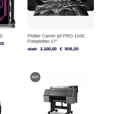
00
Plotter Canon ipf PRO-1100,
Fotoplotter 17"
00
€
908,00
statt
1.100,00
HOT