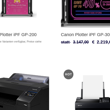
Plotter iPF GP-200
Canon Plotter iPF GP-3
€
2.219,
statt
3.147,00
 Varianten verfügbar, Preise siehe
HOT