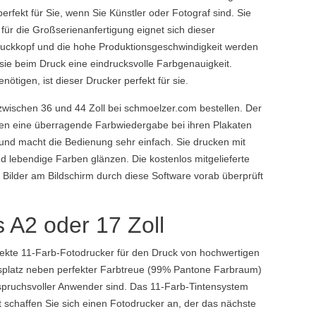
fekt für Sie, wenn Sie Künstler oder Fotograf sind. Sie
ür die Großserienanfertigung eignet sich dieser
ruckkopf und die hohe Produktionsgeschwindigkeit werden
sie beim Druck eine eindrucksvolle Farbgenauigkeit.
ötigen, ist dieser Drucker perfekt für sie.
wischen 36 und 44 Zoll bei schmoelzer.com bestellen. Der
lten eine überragende Farbwiedergabe bei ihren Plakaten
 und macht die Bedienung sehr einfach. Sie drucken mit
und lebendige Farben glänzen. Die kostenlos mitgelieferte
e Bilder am Bildschirm durch diese Software vorab überprüft
s A2 oder 17 Zoll
ekte 11-Farb-Fotodrucker für den Druck von hochwertigen
eitsplatz neben perfekter Farbtreue (99% Pantone Farbraum)
nspruchsvoller Anwender sind. Das 11-Farb-Tintensystem
 schaffen Sie sich einen Fotodrucker an, der das nächste