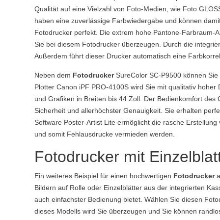
Qualität auf eine Vielzahl von Foto-Medien, wie Foto GLOS
haben eine zuverlässige Farbwiedergabe und können damit o
Fotodrucker perfekt. Die extrem hohe Pantone-Farbraum-Ab
Sie bei diesem Fotodrucker überzeugen. Durch die integrie
Außerdem führt dieser Drucker automatisch eine Farbkorrektu
Neben dem
Fotodrucker
SureColor SC-P9500 können Sie a
Plotter Canon iPF PRO-4100S wird Sie mit qualitativ hoher 
und Grafiken in Breiten bis 44 Zoll. Der Bedienkomfort de
Sicherheit und allerhöchster Genauigkeit. Sie erhalten perf
Software Poster-Artist Lite ermöglicht die rasche Erstellu
und somit Fehlausdrucke vermieden werden.
Fotodrucker mit Einzelblat
Ein weiteres Beispiel für einen hochwertigen
Fotodrucker
a
Bildern auf Rolle oder Einzelblätter aus der integrierten 
auch einfachster Bedienung bietet. Wählen Sie diesen Foto
dieses Modells wird Sie überzeugen und Sie können randlose