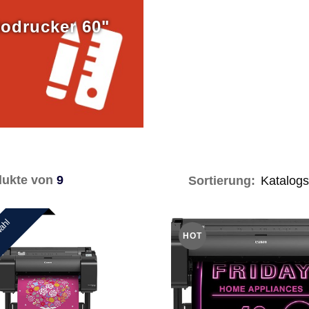
odrucker 60"
ukte von
9
Sortierung:
wahl
HOT