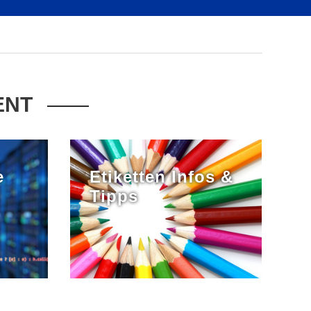
ENT
e
Etiketten Infos &
Tipps