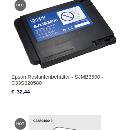
HOT
Epson Resttintenbehälter - SJMB3500 -
C33S020580
€
32,44
HOT