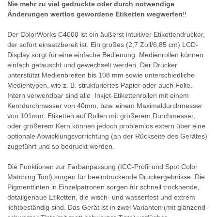
Nie mehr zu viel gedruckte oder durch notwendige
Änderungen wertlos gewordene Etiketten wegwerfen
!!
Der ColorWorks C4000 ist ein äußerst intuitiver Etikettendrucker,
der sofort einsatzbereit ist. Ein großes (2,7 Zoll/6,85 cm) LCD-
Display sorgt für eine einfache Bedienung. Medienrollen können
einfach getauscht und gewechselt werden. Der Drucker
unterstützt Medienbreiten bis 108 mm sowie unterschiedliche
Medientypen, wie z. B. strukturiertes Papier oder auch Folie.
Intern verwendbar sind alle Inkjet-Etikettenrollen mit einem
Kerndurchmesser von 40mm, bzw. einem Maximaldurchmesser
von 101mm. Etiketten auf Rollen mit größerem Durchmesser,
oder größerem Kern können jedoch problemlos extern über eine
optionale Abwicklungsvorrichtung (an der Rückseite des Gerätes)
zugeführt und so bedruckt werden.
Die Funktionen zur Farbanpassung (ICC-Profil und Spot Color
Matching Tool) sorgen für beeindruckende Druckergebnisse. Die
Pigmenttinten in Einzelpatronen sorgen für schnell trocknende,
detailgenaue Etiketten, die wisch- und wasserfest und extrem
lichtbeständig sind. Das Gerät ist in zwei Varianten (mit glänzend-