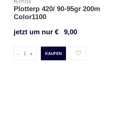
PLOT215
Plotterp 420/ 90-95gr 200m
Color1100
jetzt um nur €
9,00
-
+